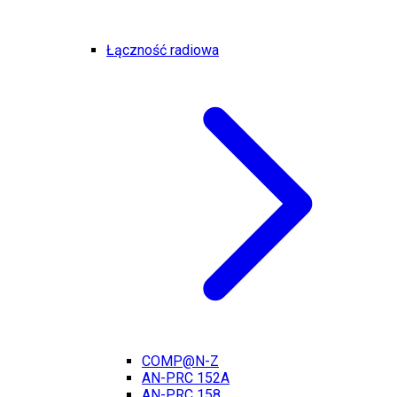
Łączność radiowa
COMP@N-Z
AN-PRC 152A
AN-PRC 158