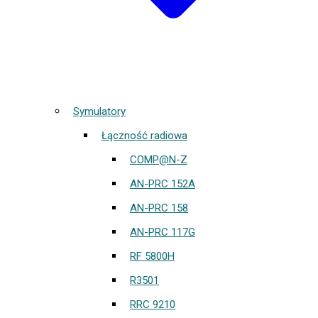
Symulatory
Łączność radiowa
COMP@N-Z
AN-PRC 152A
AN-PRC 158
AN-PRC 117G
RF 5800H
R3501
RRC 9210