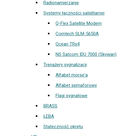
Radionamierzanie
Systemy łączności satelitarnej
Q-Flex Satellite Modem
Comtech SLM-5650A
Ocean TRx4
NS Satcom IDU 7000 (Skywan)
Trenażery sygnalizacji
Alfabet morse'a
Alfabet semaforowy
Flagi sygnałowe
BRASS
ŁEBA
Stateczność okrętu