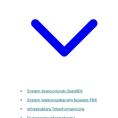
System dyspozytorski OpenRDS
System telekomunikacyjny Nowatel-PBX
Infrastruktura Teleinformatyczna