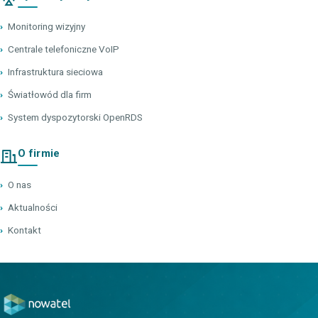
›
Monitoring wizyjny
›
Centrale telefoniczne VoIP
›
Infrastruktura sieciowa
›
Światłowód dla firm
›
System dyspozytorski OpenRDS
O firmie
›
O nas
›
Aktualności
›
Kontakt