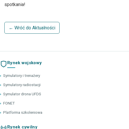
spotkania!
← Wróć do Aktualności
Rynek wojskowy
›
Symulatory i trenażery
›
Symulatory radiostacji
›
Symulator drona UFDS
›
FONET
›
Platforma szkoleniowa
Rynek cywilny