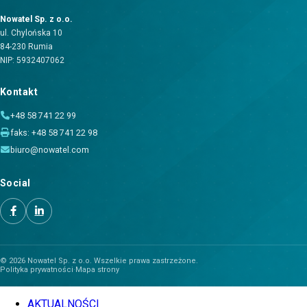
Nowatel Sp. z o.o.
ul. Chylońska 10
84-230 Rumia
NIP: 5932407062
Kontakt
+48 58 741 22 99
faks: +48 58 741 22 98
biuro@nowatel.com
Social
© 2026 Nowatel Sp. z o.o. Wszelkie prawa zastrzeżone.
Polityka prywatności
·
Mapa strony
AKTUALNOŚCI