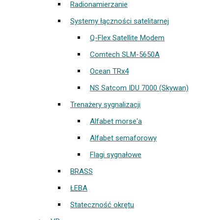
Radionamierzanie
Systemy łączności satelitarnej
Q-Flex Satellite Modem
Comtech SLM-5650A
Ocean TRx4
NS Satcom IDU 7000 (Skywan)
Trenażery sygnalizacji
Alfabet morse'a
Alfabet semaforowy
Flagi sygnałowe
BRASS
ŁEBA
Stateczność okrętu