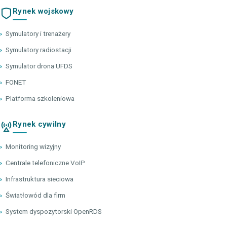
Rynek wojskowy
›
Symulatory i trenażery
›
Symulatory radiostacji
›
Symulator drona UFDS
›
FONET
›
Platforma szkoleniowa
Rynek cywilny
›
Monitoring wizyjny
›
Centrale telefoniczne VoIP
›
Infrastruktura sieciowa
›
Światłowód dla firm
›
System dyspozytorski OpenRDS