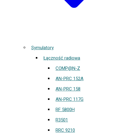
Symulatory
Łączność radiowa
COMP@N-Z
AN-PRC 152A
AN-PRC 158
AN-PRC 117G
RF 5800H
R3501
RRC 9210