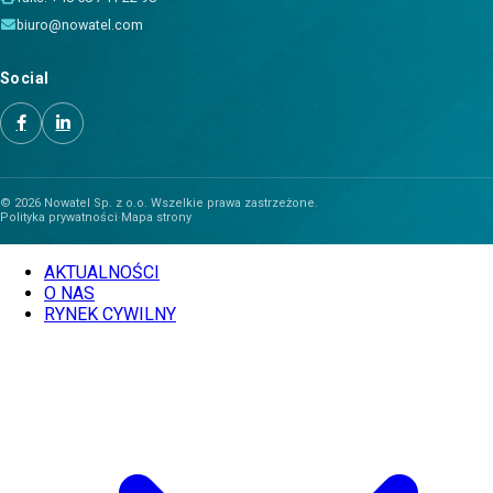
biuro@nowatel.com
Social
© 2026 Nowatel Sp. z o.o. Wszelkie prawa zastrzeżone.
Polityka prywatności
·
Mapa strony
AKTUALNOŚCI
O NAS
RYNEK CYWILNY