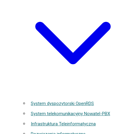
System dyspozytorski OpenRDS
System telekomunikacyjny Nowatel-PBX
Infrastruktura Teleinformatyczna