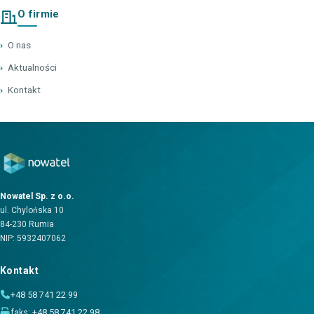
O firmie
›
O nas
›
Aktualności
›
Kontakt
Nowatel Sp. z o.o.
ul. Chylońska 10
84-230 Rumia
NIP: 5932407062
Kontakt
+48 58 741 22 99
faks: +48 58 741 22 98