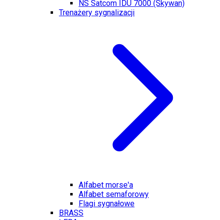
NS Satcom IDU 7000 (Skywan)
Trenażery sygnalizacji
Alfabet morse'a
Alfabet semaforowy
Flagi sygnałowe
BRASS