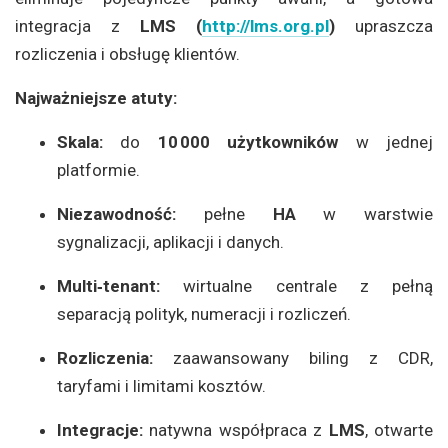
integracja z
LMS (
http://lms.org.pl
)
upraszcza
rozliczenia i obsługę klientów.
Najważniejsze atuty:
Skala:
do
10 000 użytkowników
w jednej
platformie.
Niezawodność:
pełne
HA
w warstwie
sygnalizacji, aplikacji i danych.
Multi‑tenant:
wirtualne centrale z pełną
separacją polityk, numeracji i rozliczeń.
Rozliczenia:
zaawansowany biling z CDR,
taryfami i limitami kosztów.
Integracje:
natywna współpraca z
LMS
, otwarte