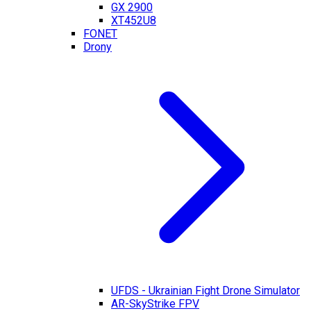
GX 2900
XT452U8
FONET
Drony
UFDS - Ukrainian Fight Drone Simulator
AR-SkyStrike FPV