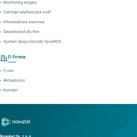
›
Monitoring wizyjny
›
Centrale telefoniczne VoIP
›
Infrastruktura sieciowa
›
Światłowód dla firm
›
System dyspozytorski OpenRDS
O firmie
›
O nas
›
Aktualności
›
Kontakt
Nowatel Sp. z o.o.