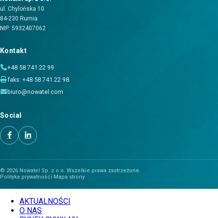
ul. Chylońska 10
84-230 Rumia
NIP: 5932407062
Kontakt
+48 58 741 22 99
faks: +48 58 741 22 98
biuro@nowatel.com
Social
© 2026 Nowatel Sp. z o.o. Wszelkie prawa zastrzeżone.
Polityka prywatności
·
Mapa strony
AKTUALNOŚCI
O NAS