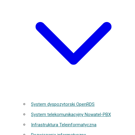
System dyspozytorski OpenRDS
System telekomunikacyjny Nowatel-PBX
Infrastruktura Teleinformatyczna