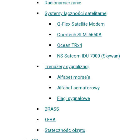
Radionamierzanie
Systemy łączności satelitarnej
Q-Flex Satellite Modem
Comtech SLM-5650A
Ocean TRx4
NS Satcom IDU 7000 (Skywan)
Trenażery sygnalizacji
Alfabet morse'a
Alfabet semaforowy
Flagi sygnałowe
BRASS
ŁEBA
Stateczność okrętu