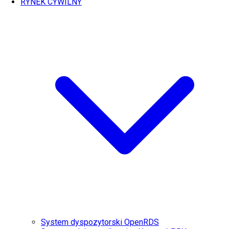
RYNEK CYWILNY
System dyspozytorski OpenRDS