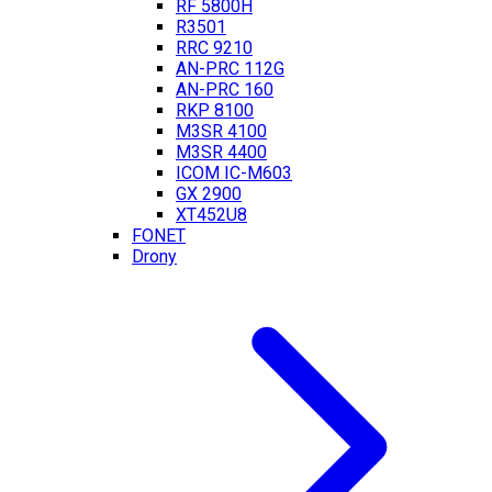
RF 5800H
R3501
RRC 9210
AN-PRC 112G
AN-PRC 160
RKP 8100
M3SR 4100
M3SR 4400
ICOM IC-M603
GX 2900
XT452U8
FONET
Drony