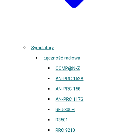
Symulatory
Łączność radiowa
COMP@N-Z
AN-PRC 152A
AN-PRC 158
AN-PRC 117G
RF 5800H
R3501
RRC 9210