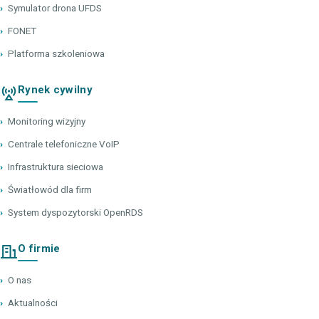
›
Symulator drona UFDS
›
FONET
›
Platforma szkoleniowa
Rynek cywilny
›
Monitoring wizyjny
›
Centrale telefoniczne VoIP
›
Infrastruktura sieciowa
›
Światłowód dla firm
›
System dyspozytorski OpenRDS
O firmie
›
O nas
›
Aktualności