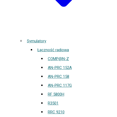
Symulatory
Łączność radiowa
COMP@N-Z
AN-PRC 152A
AN-PRC 158
AN-PRC 117G
RF 5800H
R3501
RRC 9210