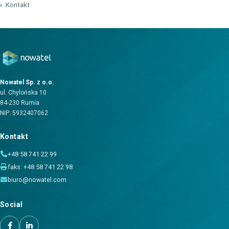
›
Kontakt
Nowatel Sp. z o.o.
ul. Chylońska 10
84-230 Rumia
NIP: 5932407062
Kontakt
+48 58 741 22 99
faks: +48 58 741 22 98
biuro@nowatel.com
Social