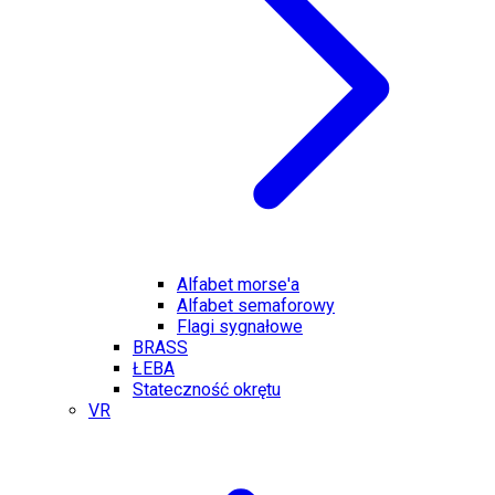
Alfabet morse'a
Alfabet semaforowy
Flagi sygnałowe
BRASS
ŁEBA
Stateczność okrętu
VR