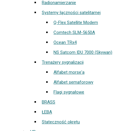
Radionamierzanie
Systemy łączności satelitarnej
Q-Flex Satellite Modem
Comtech SLM-5650A
Ocean TRx4
NS Satcom IDU 7000 (Skywan)
Trenażery sygnalizacji
Alfabet morse'a
Alfabet semaforowy
Flagi sygnałowe
BRASS
ŁEBA
Stateczność okrętu