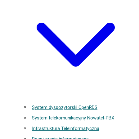
System dyspozytorski OpenRDS
System telekomunikacyjny Nowatel-PBX
Infrastruktura Teleinformatyczna