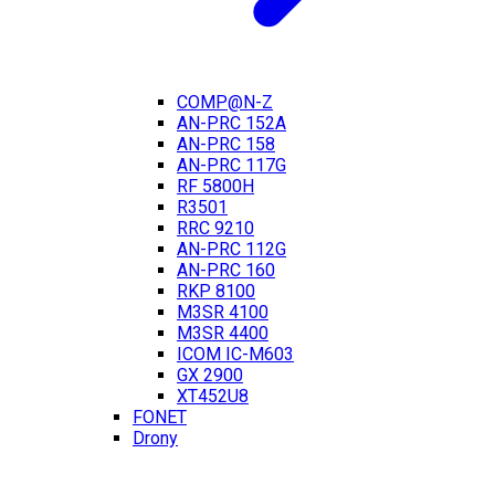
COMP@N-Z
AN-PRC 152A
AN-PRC 158
AN-PRC 117G
RF 5800H
R3501
RRC 9210
AN-PRC 112G
AN-PRC 160
RKP 8100
M3SR 4100
M3SR 4400
ICOM IC-M603
GX 2900
XT452U8
FONET
Drony