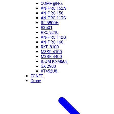
COMP@N-Z
AN-PRC 152A
AN-PRC 158
AN-PRC 117G
RF 5800H
R3501
RRC 9210
AN-PRC 112G
AN-PRC 160
RKP 8100
M3SR 4100
M3SR 4400
ICOM IC-M603
GX 2900
XT452U8
FONET
Drony