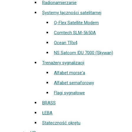
Radionamierzanie
Systemy łączności satelitarnej
Q-Flex Satellite Modem
Comtech SLM-5650A
Ocean TRx4
NS Satcom IDU 7000 (Skywan)
Trenażery sygnalizacji
Alfabet morse'a
Alfabet semaforowy
Flagi sygnałowe
BRASS
ŁEBA
Stateczność okrętu