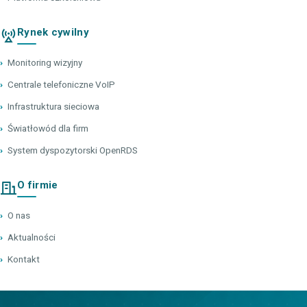
Rynek cywilny
›
Monitoring wizyjny
›
Centrale telefoniczne VoIP
›
Infrastruktura sieciowa
›
Światłowód dla firm
›
System dyspozytorski OpenRDS
O firmie
›
O nas
›
Aktualności
›
Kontakt