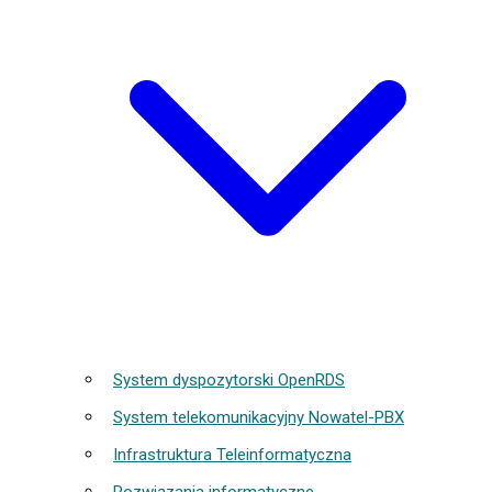
System dyspozytorski OpenRDS
System telekomunikacyjny Nowatel-PBX
Infrastruktura Teleinformatyczna