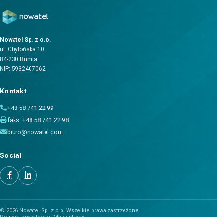
Nowatel Sp. z o.o.
ul. Chylońska 10
84-230 Rumia
NIP: 5932407062
Kontakt
+48 58 741 22 99
faks: +48 58 741 22 98
biuro@nowatel.com
Social
© 2026 Nowatel Sp. z o.o. Wszelkie prawa zastrzeżone.
Polityka prywatności
·
Mapa strony