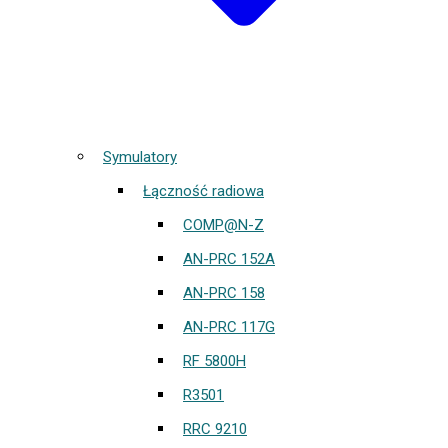
Symulatory
Łączność radiowa
COMP@N-Z
AN-PRC 152A
AN-PRC 158
AN-PRC 117G
RF 5800H
R3501
RRC 9210